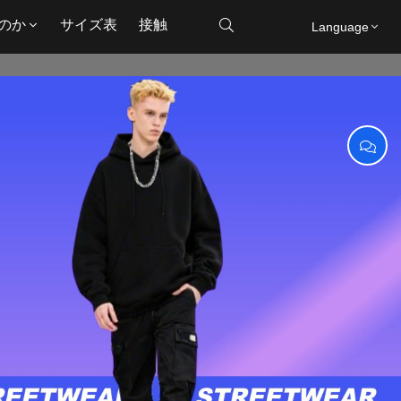
のか
サイズ表
接触

Language