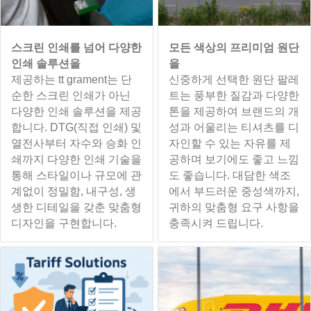
스크린 인쇄를 넘어 다양한
모든 색상의 프리미엄 원단
인쇄 솔루션을
을
제공하는 tt grament는 단
신중하게 선택한 원단 팔레
순한 스크린 인쇄가 아닌
트는 풍부한 질감과 다양한
다양한 인쇄 솔루션을 제공
톤을 제공하여 브랜드의 개
합니다. DTG(직접 인쇄) 및
성과 어울리는 티셔츠를 디
열전사부터 자수와 승화 인
자인할 수 있는 자유를 제
쇄까지 다양한 인쇄 기술을
공하며 보기에도 좋고 느낌
통해 스타일이나 규모에 관
도 좋습니다. 대담한 색조
계없이 정밀함, 내구성, 생
에서 부드러운 중성색까지,
생한 디테일을 갖춘 맞춤형
귀하의 맞춤형 요구 사항을
디자인을 구현합니다.
충족시켜 드립니다.