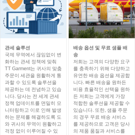
관세 솔루션
배송 옵션 및 무료 샘플 배
국제 무역에서 끊임없이 변
송
화하는 관세 정책에 맞춰
저희는 고객의 다양한 요구
TT Garment는 귀사의 맞춤
를 충족하기 위해 다양하고
주문이 세관을 원활하게 통
유연한 배송 옵션을 제공합
과할 수 있도록 솔루션을
니다. 빠른 배송을 원하든
제공하는 데 전념하고 있습
비용 효율적인 선택을 원하
니다. 당사는 전 세계 관세
든 저희는 고객에게 가장
정책 업데이트를 면밀히 모
적합한 솔루션을 제공할 수
니터링하고 이로 인해 발생
있습니다. 또한, 샘플 주문
하는 문제를 해결하도록 도
의 경우 무료 배송 서비스
와 귀사의 무역이 원활하고
를 제공하므로 고객은 당사
걱정 없이 이루어질 수 있
의 제품 품질과 서비스를