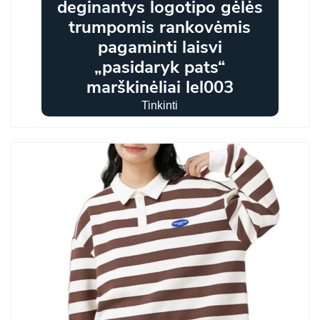
deginantys logotipo gėlės
trumpomis rankovėmis
pagaminti laisvi
„pasidaryk pats“
marškinėliai lel003
Tinkinti
Mažas MOQ