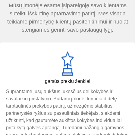
Mūsų įmonėje esame įsipareigoję savo klientams
suteikti išskirtinę aptarnavimo patirtį. Mes visada
teikiame pirmenybę klientų pasitenkinimui ir nuolat
stengiamės gerinti savo paslaugų lygį.
garsūs prekių ženklai
Suprantame jūsų aukštus lūkesčius dėl kokybės ir
savalaikio pristatymo. Būdami įmone, turinčia didelę
tarptautinės prekybos patirtį, užmezgėme stabilius
partnerystės ryšius su pasauliniais tiekėjais, siekdami
užtikrinti, kad gautumėte aukštos kokybės individualiai
pritaikytą gatvės aprangą. Turėdami pažangią gamybos
įrangą ir technologijas, galime efektyviai apdoroti didelius