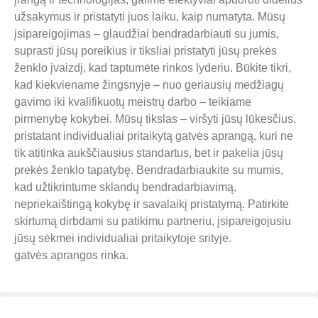
užsakymus ir pristatyti juos laiku, kaip numatyta. Mūsų
įsipareigojimas – glaudžiai bendradarbiauti su jumis,
suprasti jūsų poreikius ir tiksliai pristatyti jūsų prekės
ženklo įvaizdį, kad taptumėte rinkos lyderiu. Būkite tikri,
kad kiekviename žingsnyje – nuo geriausių medžiagų
gavimo iki kvalifikuotų meistrų darbo – teikiame
pirmenybę kokybei. Mūsų tikslas – viršyti jūsų lūkesčius,
pristatant individualiai pritaikytą gatvės aprangą, kuri ne
tik atitinka aukščiausius standartus, bet ir pakelia jūsų
prekės ženklo tapatybę. Bendradarbiaukite su mumis,
kad užtikrintume sklandų bendradarbiavimą,
nepriekaištingą kokybę ir savalaikį pristatymą. Patirkite
skirtumą dirbdami su patikimu partneriu, įsipareigojusiu
jūsų sėkmei individualiai pritaikytoje srityje.
gatvės aprangos rinka.