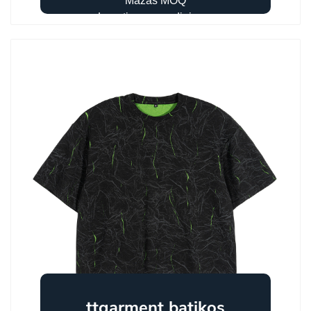
Mažas MOQ
Logotipo spausdinimas
ttgarment batikos