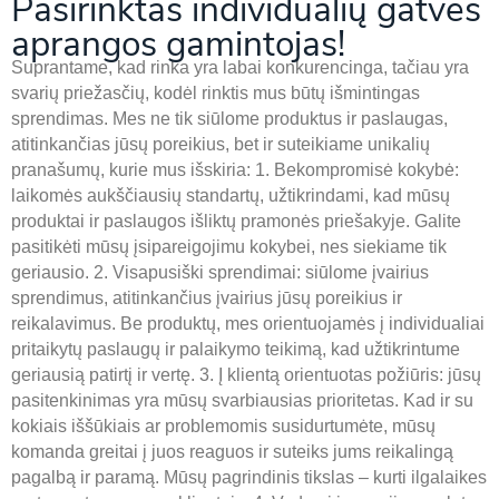
Pasirinktas individualių gatvės
aprangos gamintojas!
Suprantame, kad rinka yra labai konkurencinga, tačiau yra
svarių priežasčių, kodėl rinktis mus būtų išmintingas
sprendimas. Mes ne tik siūlome produktus ir paslaugas,
atitinkančias jūsų poreikius, bet ir suteikiame unikalių
pranašumų, kurie mus išskiria: 1. Bekompromisė kokybė:
laikomės aukščiausių standartų, užtikrindami, kad mūsų
produktai ir paslaugos išliktų pramonės priešakyje. Galite
pasitikėti mūsų įsipareigojimu kokybei, nes siekiame tik
geriausio. 2. Visapusiški sprendimai: siūlome įvairius
sprendimus, atitinkančius įvairius jūsų poreikius ir
reikalavimus. Be produktų, mes orientuojamės į individualiai
pritaikytų paslaugų ir palaikymo teikimą, kad užtikrintume
geriausią patirtį ir vertę. 3. Į klientą orientuotas požiūris: jūsų
pasitenkinimas yra mūsų svarbiausias prioritetas. Kad ir su
kokiais iššūkiais ar problemomis susidurtumėte, mūsų
komanda greitai į juos reaguos ir suteiks jums reikalingą
pagalbą ir paramą. Mūsų pagrindinis tikslas – kurti ilgalaikes