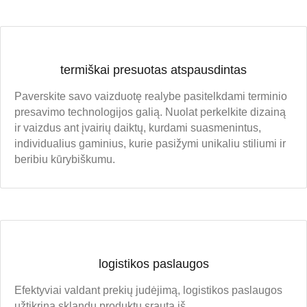
termiškai presuotas atspausdintas
Paverskite savo vaizduotę realybe pasitelkdami terminio
presavimo technologijos galią. Nuolat perkelkite dizainą
ir vaizdus ant įvairių daiktų, kurdami suasmenintus,
individualius gaminius, kurie pasižymi unikaliu stiliumi ir
beribiu kūrybiškumu.
logistikos paslaugos
Efektyviai valdant prekių judėjimą, logistikos paslaugos
užtikrina sklandų produktų srautą iš...