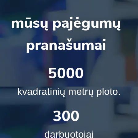
mūsų pajėgumų
pranašumai
5000
kvadratinių metrų ploto.
300
darbuotojai