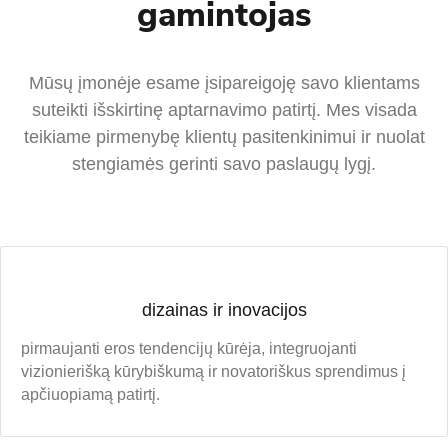
gamintojas
Mūsų įmonėje esame įsipareigoję savo klientams
suteikti išskirtinę aptarnavimo patirtį. Mes visada
teikiame pirmenybę klientų pasitenkinimui ir nuolat
stengiamės gerinti savo paslaugų lygį.
dizainas ir inovacijos
pirmaujanti eros tendencijų kūrėja, integruojanti
vizionierišką kūrybiškumą ir novatoriškus sprendimus į
apčiuopiamą patirtį.