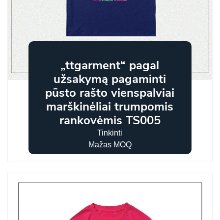
„ttgarment“ pagal
užsakymą pagaminti
pūsto rašto vienspalviai
marškinėliai trumpomis
rankovėmis TS005
Tinkinti
Mažas MOQ