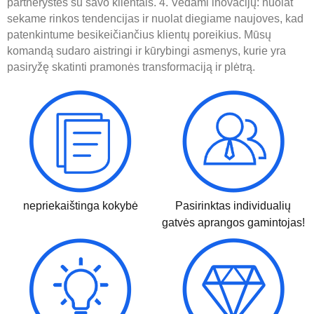
partnerystes su savo klientais. 4. Vedami inovacijų: nuolat
sekame rinkos tendencijas ir nuolat diegiame naujoves, kad
patenkintume besikeičiančius klientų poreikius. Mūsų
komandą sudaro aistringi ir kūrybingi asmenys, kurie yra
pasiryžę skatinti pramonės transformaciją ir plėtrą.
nepriekaištinga kokybė
Pasirinktas individualių
gatvės aprangos gamintojas!