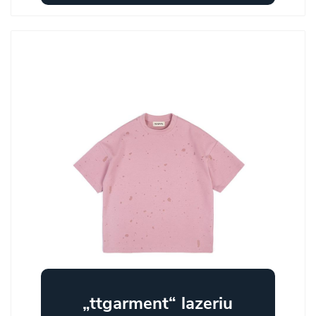
„ttgarment“ lazeriu