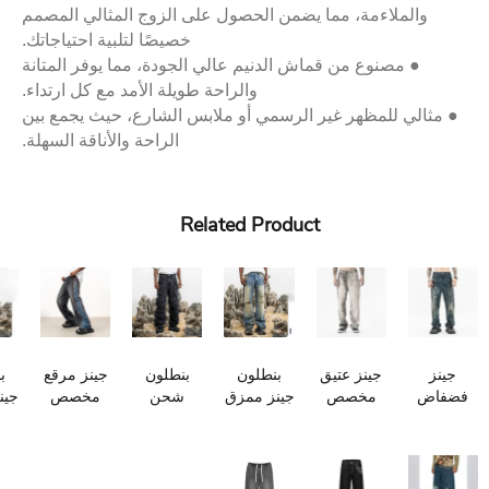
والملاءمة، مما يضمن الحصول على الزوج المثالي المصمم
خصيصًا لتلبية احتياجاتك.
● مصنوع من قماش الدنيم عالي الجودة، مما يوفر المتانة
والراحة طويلة الأمد مع كل ارتداء.
ثالي للمظهر غير الرسمي أو ملابس الشارع، حيث يجمع بين
الراحة والأناقة السهلة.
Related Product
ز
جينز عتيق
بنطلون
بنطلون
جينز مرقع
بنطلون
ض
مخصص
جينز ممزق
شحن
مخصص
جينز ممزق
ص
من
جديد من
مخصص
مغسول
مخصص
 من
ttgarment
ttgarment
مغسول
من
من
ttg
من
ttgarment
ttgarment
ttgarment