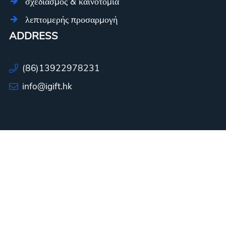
σχεδιασμός & καινοτομία
λεπτομερής προσαρμογή
ADDRESS
(86)13922978231
info@igift.hk