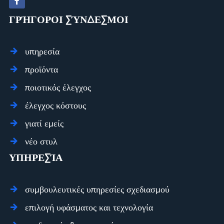
φούτερ
ΓΡΉΓΟΡΟΙ ΣΎΝΔΕΣΜΟΙ
κενό
vintage
cropped
φούτερ
υπηρεσία
ανδρικά
προϊόντα
aww006
ποιοτικός έλεγχος
έλεγχος κόστους
γιατί εμείς
νέο στυλ
ΥΠΗΡΕΣΊΑ
συμβουλευτικές υπηρεσίες σχεδιασμού
επιλογή υφάσματος και τεχνολογία