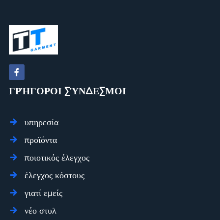
βαριά
βαμβακερά
oversize
πλυμένα
με οξύ
ξεβαμμένα
από τον
ήλιο
φούτερ
ΓΡΉΓΟΡΟΙ ΣΎΝΔΕΣΜΟΙ
κενό
vintage
cropped
φούτερ
υπηρεσία
ανδρικά
προϊόντα
aww006
ποιοτικός έλεγχος
έλεγχος κόστους
γιατί εμείς
νέο στυλ