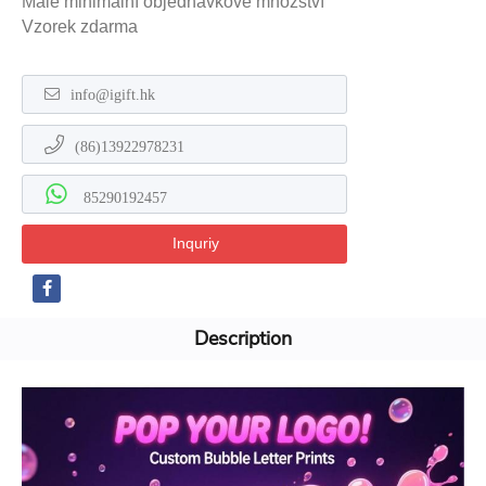
Malé minimální objednávkové množství
Vzorek zdarma
info@igift.hk
(86)13922978231
85290192457
Inquriy
Description