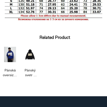
Related Product
Pánská
Pánský
oversized
svetr s
mikina s
kapucí na
kapucí a
míru,
svetříkem
nadměrná
s vlastním
velikost,
logem a
3D
potiskem
francouzská