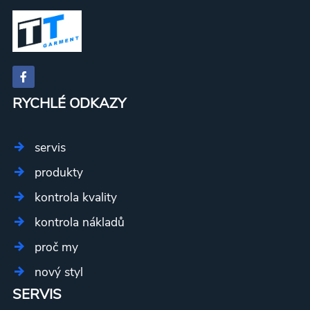
blc001
vlna s
potiskem,
blc002
RYCHLÉ ODKAZY
servis
produkty
kontrola kvality
kontrola nákladů
proč my
nový styl
SERVIS