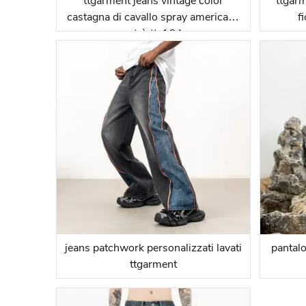
ttgarment jeans vintage color
ttgarm
castagna di cavallo spray americano
f
retrò tt-164
jeans patchwork personalizzati lavati
pantalo
ttgarment