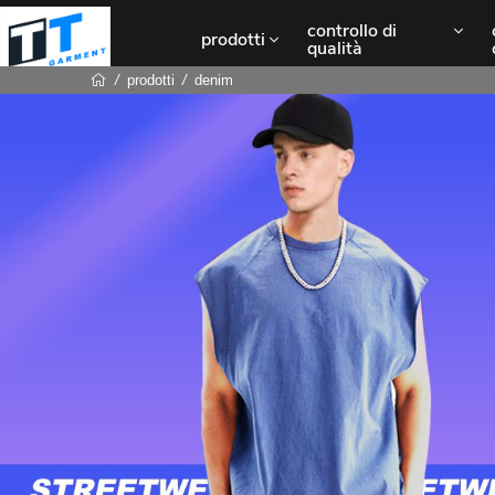
controllo di
prodotti
qualità
prodotti
denim