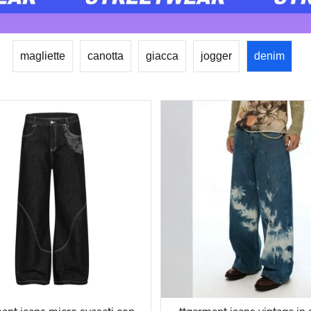
magliette
canotta
giacca
jogger
denim