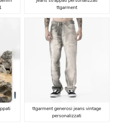
 denim
jeans strappati personalizzati
1
ttgarment
ppati
ttgarment generosi jeans vintage
personalizzati