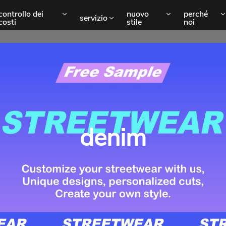
controllo dei
nuovo
perché
servizio
costi
stile
noi
denim