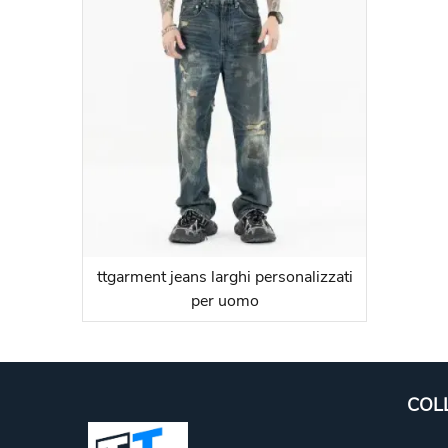
ttgarment jeans larghi personalizzati
per uomo
COL