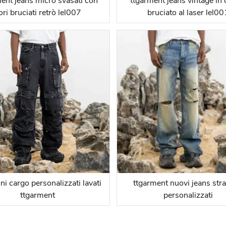
ent jeans micro svasati con
ttgarment jeans vintage in
iori bruciati retrò lel007
bruciato al laser lel00
ni cargo personalizzati lavati
ttgarment nuovi jeans stra
ttgarment
personalizzati