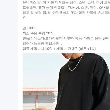
유니섹스 탑: 이 기본 티셔츠는 남성, 소년, 소녀, 여성 모
트릿웨어, 휴가 등에 적합합니다.남성, 소년, 여성, 소녀
참고 및 세탁 팁: 비슷한 색상의 옷과 함께 찬물에 손세
요.
면 100%.
최소 주문 수량 20개.
면/폴리에스터/드라이핏/메시/인터록 등 다양한 원단 선택
영어가 능숙한 영업사원 .
샘플 제작까지 10일 + 제작 기간 3주 (빠른 배송)