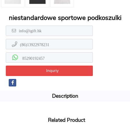
niestandardowe sportowe podkoszulki
info@igift.hk
(86)13922978231
85290192457
Inquriy
Description
Related Product