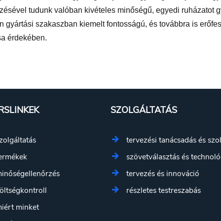
rzésével tudunk valóban kivételes minőségű, egyedi ruházatot g
yártási szakaszban kiemelt fontosságú, és továbbra is erőfesz
ása érdekében.
RSLINKEK
SZOLGÁLTATÁS
zolgáltatás
tervezési tanácsadás és szo
ermékek
szövetválasztás és technoló
inőségellenőrzés
tervezés és innováció
öltségkontroll
részletes testreszabás
iért minket