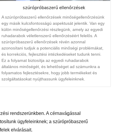
szúrópróbaszerű ellenőrzések
A szúrópróbaszerű ellenőrzések minőségellenőrzésünk
egy másik kulcsfontosságú aspektusát jelentik. Van egy
külön minőségellenőrzési részlegünk, amely az egyedi
ruhadarabok véletlenszerű ellenőrzéséért felelős. A
szúrópróbaszerű ellenőrzések révén azonnal
azonosítani tudjuk a potenciális minőségi problémákat,
és korrekciós, fejlesztési intézkedéseket tudunk tenni.
Ez a folyamat biztosítja az egyedi ruhadarabok
általános minőségét, és lehetőséget ad számunkra a
folyamatos fejlesztésekre, hogy jobb termékeket és
szolgáltatásokat nyújthassunk ügyfeleinknek.
rzési rendszerünkben. A cérnavágással
ztosítunk ügyfeleinknek; a szúrópróbaszerű
elek elvárásait.