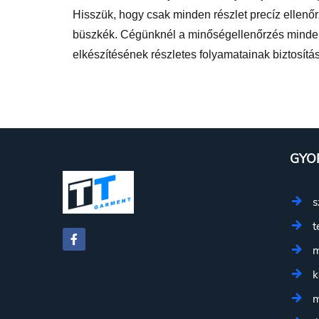
Hisszük, hogy csak minden részlet precíz ellenő
büszkék. Cégünknél a minőségellenőrzés minden g
elkészítésének részletes folyamatainak biztosít
GYO
s
t
m
k
m