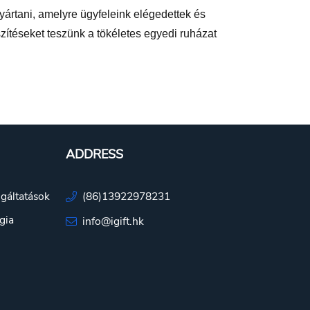
yártani, amelyre ügyfeleink elégedettek és
ítéseket teszünk a tökéletes egyedi ruházat
ADDRESS
lgáltatások
(86)13922978231
gia
info@igift.hk