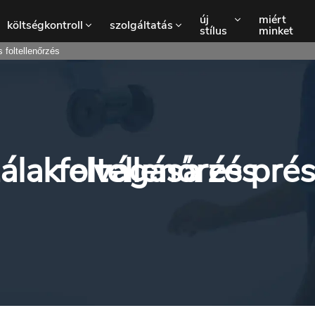
új
miért
költségkontroll
szolgáltatás
stílus
minket
 foltellenőrzés
laza szálak elvágása és préselés és foltellenőrzés