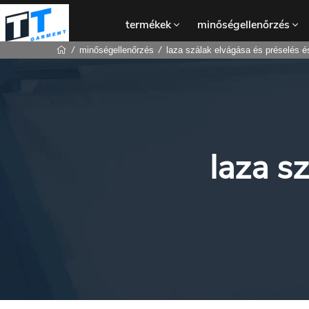
termékek
minőségellenőrzés
minőségellenőrzés
laza szálak elvágása és préselés és