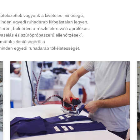
lkötelezettek vagyunk a kivételes minőségű,
minden egyedi ruhadarab kifogástalan legyen,
erén, beleértve a részletekre való aprólékos
 vasalás és szúrópróbaszerű ellenőrzések”.
amatok jelentőségéről a
minden egyedi ruhadarab tökéletességét.