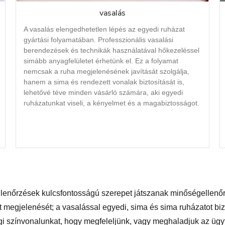
vasalás
A vasalás elengedhetetlen lépés az egyedi ruházat
gyártási folyamatában. Professzionális vasalási
berendezések és technikák használatával hőkezeléssel
simább anyagfelületet érhetünk el. Ez a folyamat
nemcsak a ruha megjelenésének javítását szolgálja,
hanem a sima és rendezett vonalak biztosítását is,
lehetővé téve minden vásárló számára, aki egyedi
ruházatunkat viseli, a kényelmet és a magabiztosságot.
llenőrzések kulcsfontosságú szerepet játszanak minőségellenő
tt megjelenését; a vasalással egyedi, sima és sima ruházatot bi
gi színvonalunkat, hogy megfeleljünk, vagy meghaladjuk az ügyf