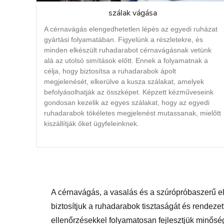
szálak vágása
A cérnavágás elengedhetetlen lépés az egyedi ruházat
gyártási folyamatában. Figyelünk a részletekre, és
minden elkészült ruhadarabot cérnavágásnak vetünk
alá az utolsó simítások előtt. Ennek a folyamatnak a
célja, hogy biztosítsa a ruhadarabok ápolt
megjelenését, elkerülve a kusza szálakat, amelyek
befolyásolhatják az összképet. Képzett kézműveseink
gondosan kezelik az egyes szálakat, hogy az egyedi
ruhadarabok tökéletes megjelenést mutassanak, mielőtt
kiszállítják őket ügyfeleinknek.
A cérnavágás, a vasalás és a szúrópróbaszerű e
biztosítjuk a ruhadarabok tisztaságát és rendeze
ellenőrzésekkel folyamatosan fejlesztjük minősé