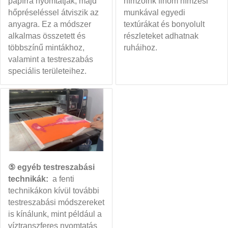
papírra nyomtatják, majd
hímzőink finom hímzési
hőpréseléssel átviszik az
munkával egyedi
anyagra. Ez a módszer
textúrákat és bonyolult
alkalmas összetett és
részleteket adhatnak
többszínű mintákhoz,
ruháihoz.
valamint a testreszabás
speciális területeihez.
⑤ egyéb testreszabási
technikák:
a fenti
technikákon kívül további
testreszabási módszereket
is kínálunk, mint például a
víztranszferes nyomtatás