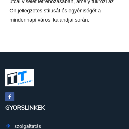
utcai viselet létrehozásában, amely tükrözi az
Ön jellegzetes stílusát és egyéniségét a
mindennapi városi kalandjai során.
GYORSLINKEK
szolgáltatás