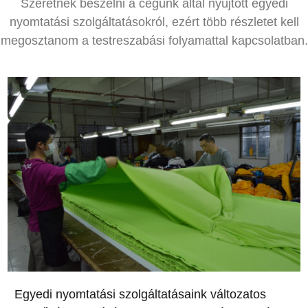
Szeretnék beszélni a cégünk által nyújtott egyedi
nyomtatási szolgáltatásokról, ezért több részletet kell
megosztanom a testreszabási folyamattal kapcsolatban.
Egyedi nyomtatási szolgáltatásaink változatos