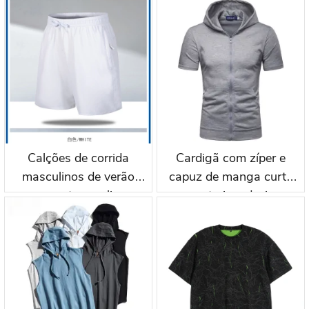
secagem rápida,
fitness e esportes,
tamanho grande, cintura
modelo wkh004
média, casuais, para
corrida e esportes
(qds001)
Calções de corrida
Cardigã com zíper e
masculinos de verão
capuz de manga curta
com estampa lisa,
para treino, design
amostra grátis, para
personalizado ttgarment
academia, basquete,
wkh005
treino, atacado qds002