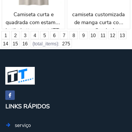
Camiseta curta e
camiseta customizada
quadrada com estampa
de manga curta com
batik da ttgarment (TT-
estampa floral a laser
1
2
3
4
5
6
7
8
9
10
11
12
13
341L)
ttgarment lel003
14
15
16
{total_items}:
275
LINKS RÁPIDOS
serviço