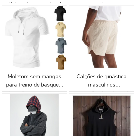
sólida e desgastados da
personalizado ttgarment
ttgarment
Moletom sem mangas
Calções de ginástica
para treino de basquete
masculinos
de verão personalizado
personalizados, lisos, de
da ttgarment wkh002
secagem rápida,
tamanho grande, cintura
média, para uso casual,
corrida e esportes (TT-
094)