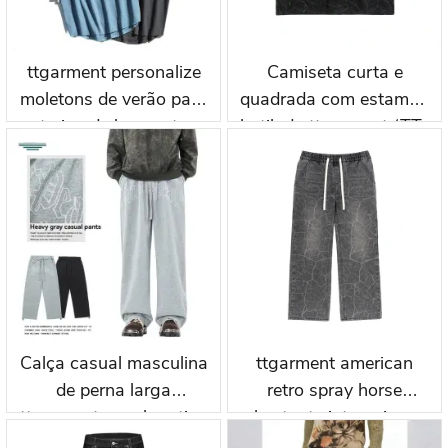
ttgarment personalize
Camiseta curta e
moletons de verão para
quadrada com estampa
treino de basquete
batik da ttgarment (TT-
wkh006
341L)
Calça casual masculina
ttgarment american
de perna larga
retro spray horse
ttgarment com logotipo
chestnut vintage jeans
gravado a laser lel006
tt-164