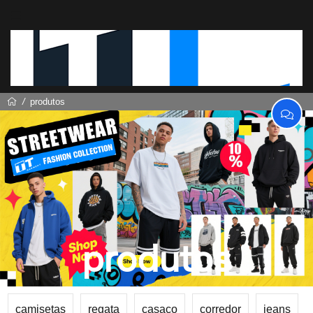
produtos
produtos
camisetas
regata
casaco
corredor
jeans