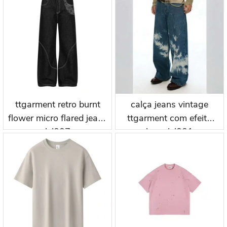
ttgarment retro burnt
calça jeans vintage
flower micro flared jeans
ttgarment com efeito
lel007
laser lel001