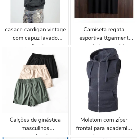
casaco cardigan vintage
Camiseta regata
com capuz lavado
esportiva ttgarment
personalizado com
para treino, modelo
fecho aww003
pulôver com capuz e
logo bordado wkh003
Calções de ginástica
Moletom com zíper
masculinos
frontal para academia,
personalizados,
masculino, para treino,