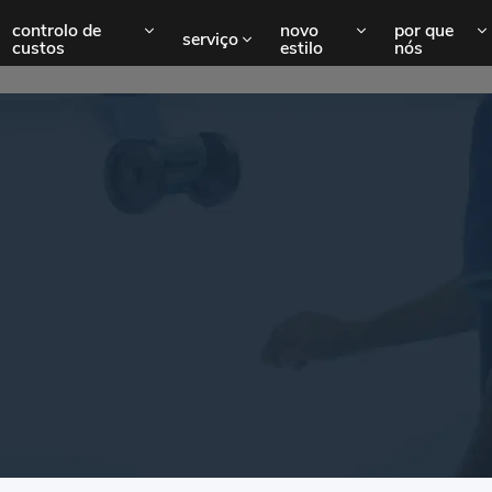
controlo de
novo
por que
serviço
custos
estilo
nós