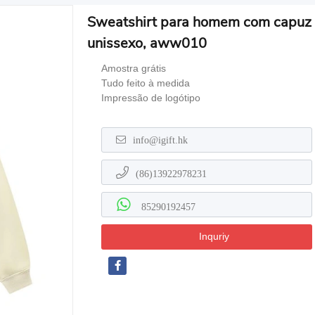
Sweatshirt para homem com capuz e
unissexo, aww010
Amostra grátis
Tudo feito à medida
Impressão de logótipo
info@igift.hk
(86)13922978231
85290192457
Inquriy